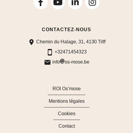
suivez-
suivez-
suivez-
nous
nous
nous
CONTACTEZ-NOUS
sur
sur
sur
Chemin du Halage, 31, 4130 Tilff
Facebook
LinkedIn
Instagram
+32471454323
info
os-mose.be
ROI Os’mose
Mentions légales
Cookies
Contact