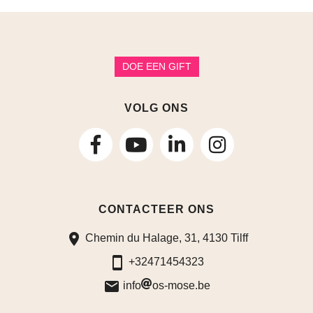
DOE EEN GIFT
VOLG ONS
volg
volg
volg
ons
ons
ons
CONTACTEER ONS
op
op
op
Chemin du Halage, 31, 4130 Tilff
Facebook
LinkedIn
Instagram
+32471454323
info
os-mose.be