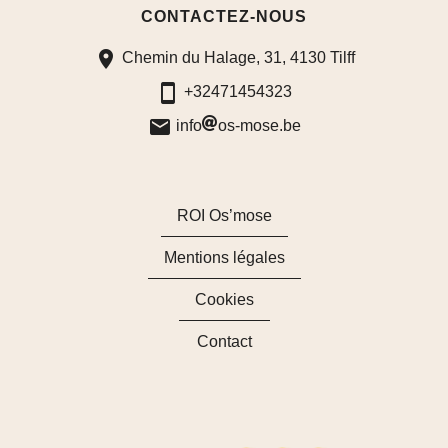
CONTACTEZ-NOUS
sur
sur
sur
Chemin du Halage, 31, 4130 Tilff
Facebook
LinkedIn
Instagram
+32471454323
info
os-mose.be
ROI Os’mose
Mentions légales
Cookies
Contact