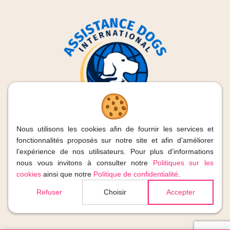
Nous utilisons les cookies afin de fournir les services et
fonctionnalités proposés sur notre site et afin d’améliorer
l’expérience de nos utilisateurs. Pour plus d'informations
nous vous invitons à consulter notre
Politiques sur les
2026
| Os-mose, Tous droits réservés
cookies
ainsi que notre
Politique de confidentialité
.
TVA : BE 0831.448.366
Refuser
Choisir
Accepter
Propulsé
Site web réalisé par
Web Solution Way
par
Magix
CMS