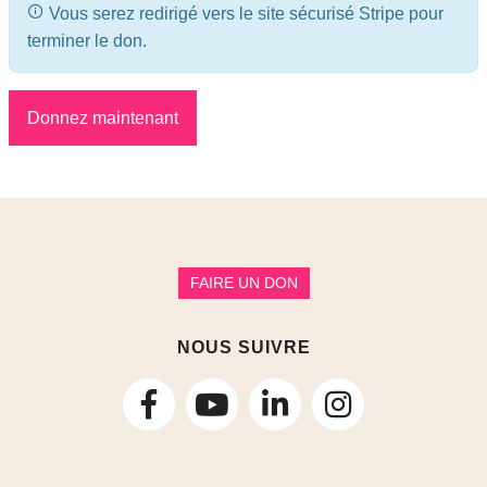
Vous serez redirigé vers le site sécurisé Stripe pour
terminer le don.
Donnez maintenant
FAIRE UN DON
NOUS SUIVRE
suivez-
suivez-
suivez-
nous
nous
nous