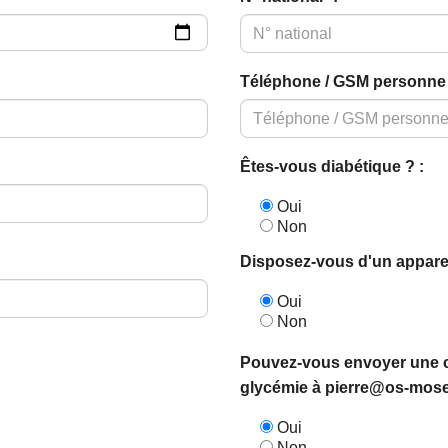
Téléphone / GSM personne 
Êtes-vous diabétique ? :
Oui
Non
Disposez-vous d'un apparei
Oui
Non
Pouvez-vous envoyer une co
glycémie à pierre@os-mose
Oui
Non