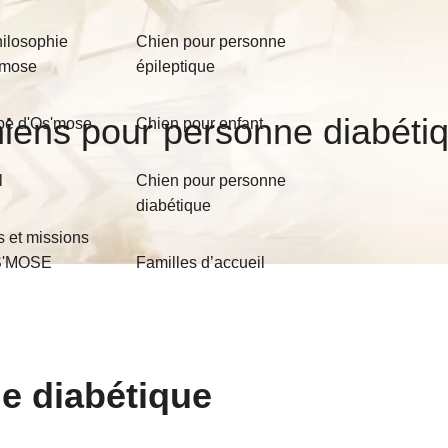
hilosophie
Chien pour personne
'mose
épileptique
iens pour personne diabéti
pe d'Os'mose
Chien pour enfant
l
Chien pour personne
diabétique
s et missions
S'MOSE
Familles d’accueil
e diabétique