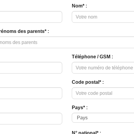
Nom* :
rénoms des parents* :
Téléphone / GSM :
Code postal* :
Pays* :
N° national* :