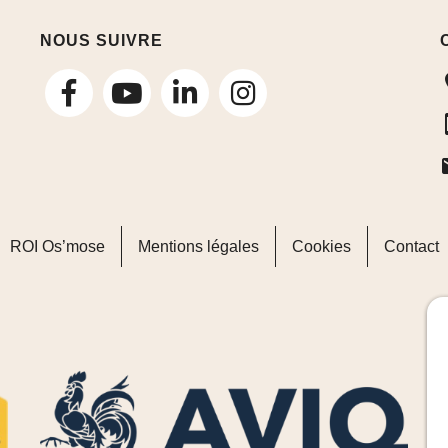
NOUS SUIVRE
suivez-
suivez-
suivez-
nous
nous
nous
sur
sur
sur
Facebook
LinkedIn
Instagram
ROI Os’mose
Mentions légales
Cookies
Contact