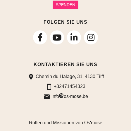
SPENDEN
FOLGEN SIE UNS
folgen
folgen
folgen
Sie
Sie
Sie
KONTAKTIEREN SIE UNS
uns
uns
uns
Chemin du Halage, 31, 4130 Tilff
auf
auf
auf
+32471454323
Facebook
LinkedIn
Instagram
info
os-mose.be
Rollen und Missionen von Os'mose