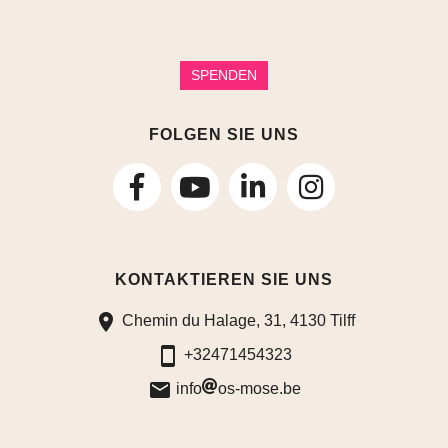
SPENDEN
FOLGEN SIE UNS
folgen
folgen
folgen
Sie
Sie
Sie
KONTAKTIEREN SIE UNS
uns
uns
uns
Chemin du Halage, 31, 4130 Tilff
auf
auf
auf
+32471454323
Facebook
LinkedIn
Instagram
info
os-mose.be