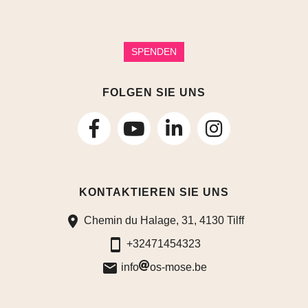
SPENDEN
FOLGEN SIE UNS
folgen
folgen
folgen
Sie
Sie
Sie
KONTAKTIEREN SIE UNS
uns
uns
uns
Chemin du Halage, 31, 4130 Tilff
auf
auf
auf
+32471454323
Facebook
LinkedIn
Instagram
info
os-mose.be