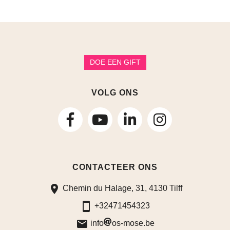
DOE EEN GIFT
VOLG ONS
volg
volg
volg
ons
ons
ons
CONTACTEER ONS
op
op
op
Chemin du Halage, 31, 4130 Tilff
Facebook
LinkedIn
Instagram
+32471454323
info
os-mose.be