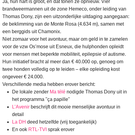
Ja, hun hart is groot, en dat tonen ze opnieuw. Vier
brandweermannen uit de zone Hemeco, onder leiding van
Thomas Dony, zijn een uitzonderlijke uitdaging aangegaan:
de beklimming van de Monte Rosa (4.634 m), samen met
een berggids uit Chamonix.
Niet zomaar voor het avontuur, maar om geld in te zamelen
voor de vzw Os’mose uit Esneux, die hulphonden opleidt
voor mensen met beperkte mobiliteit, epilepsie of autisme.
Hun initiatief bracht al meer dan € 40.000 op, genoeg om
twee honden volledig op te leiden – elke opleiding kost
ongeveer € 24.000.
Verschillende media hebben erover bericht:
De lokale zender
Ma télé
nodigde Thomas Dony uit in
het programma "ça papille"
L’Avenir
beschrijft dit mooie menselijke avontuur in
detail
La DH
deed hetzelfde (vrij toegankelijk)
En ook
RTL-TVI
sprak erover