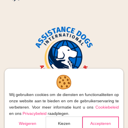
Wij gebruiken cookies om de diensten en functionaliteiten op
onze website aan te bieden en om de gebruikerservaring te
verbeteren. Voor meer informatie kunt u ons
Cookiebeleid
2026
| Os-mose, Alle rechten voorbehouden
en ons
Privacybeleid
raadplegen.
BTW: BE 0831.448.366
Weigeren
Kiezen
Accepteren
Aangedreven
Website gerealiseerd door
Web Solution Way