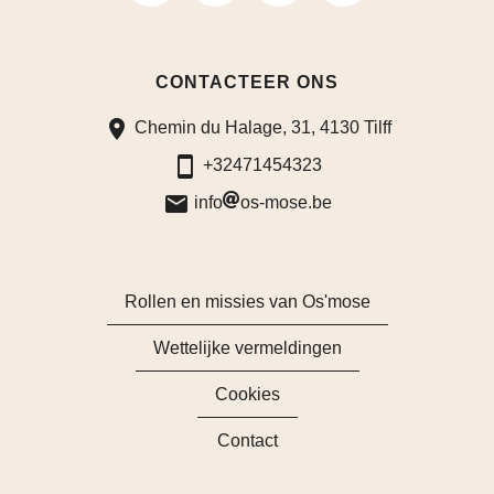
volg
volg
volg
ons
ons
ons
CONTACTEER ONS
op
op
op
Chemin du Halage, 31, 4130 Tilff
Facebook
LinkedIn
Instagram
+32471454323
info
os-mose.be
Rollen en missies van Os'mose
Wettelijke vermeldingen
Cookies
Contact