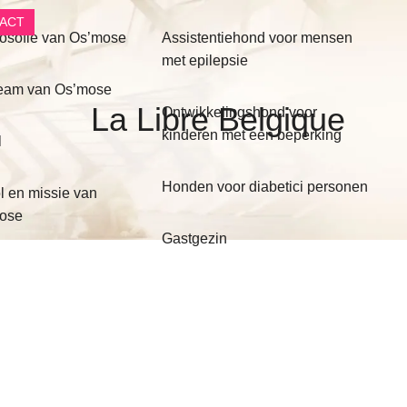
ACT
losofie van Os’mose
Assistentiehond voor mensen
met epilepsie
team van Os’mose
La Libre Belgique
Ontwikkelingshond voor
kinderen met een beperking
l
Honden voor diabetici personen
l en missie van
ose
Gastgezin