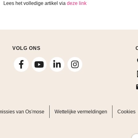
Lees het volledige artikel via
deze link
VOLG ONS
volg
volg
volg
ons
ons
ons
op
op
op
Facebook
LinkedIn
Instagram
missies van Os'mose
Wettelijke vermeldingen
Cookies