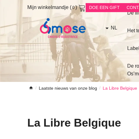
Mijn winkelmandje
(
)
DOE EEN GIFT
CONT
0
De fi
NL
Het 
Labe
De ro
Os’m
Laatste nieuws van onze blog
La Libre Belgique
La Libre Belgique